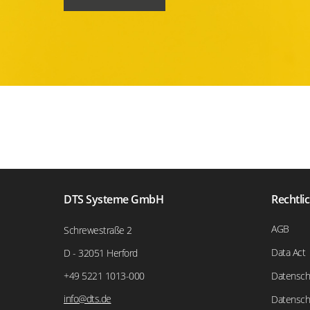
DTS Systeme GmbH
Rechtli
AGB
Schrewestraße 2
Data Act
D - 32051 Herford
+49 5221 1013-000
Datensch
info@dts.de
Datensch