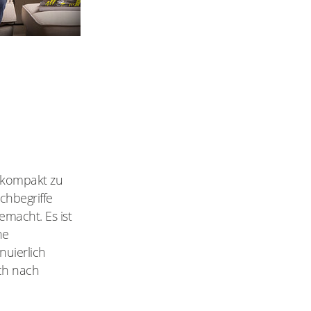
e kompakt zu
chbegriffe
macht. Es ist
ne
nuierlich
ich nach