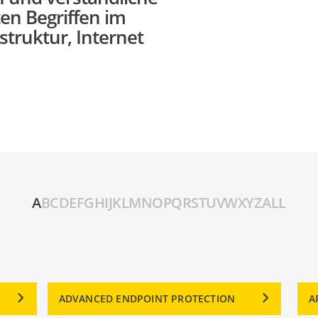
en Begriffen im
astruktur, Internet
A
B
C
D
E
F
G
H
I
J
K
L
M
N
O
P
Q
R
S
T
U
V
W
X
Y
Z
ALL
ADVANCED ENDPOINT PROTECTION
A