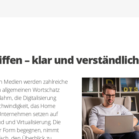
iffen – klar und verständlich
n Medien werden zahlreiche
um allgemeinen Wortschatz
hm, die Digitalisierung
chwindigkeit, das Home
 Unternehmen setzen auf
d und Virtualisierung. Die
her Form begegnen, nimmt
fach, den Überblick zu