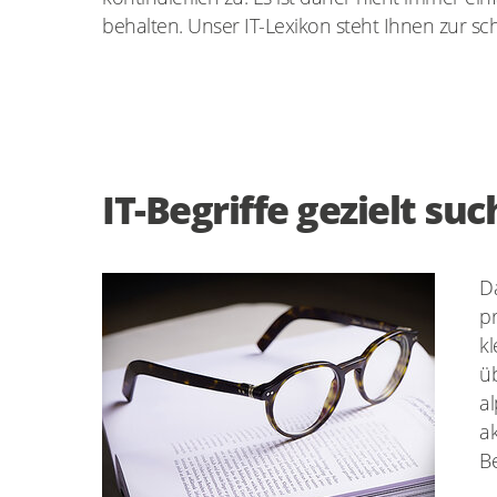
behalten. Unser IT-Lexikon steht Ihnen zur sch
IT-Begriffe gezielt su
Da
p
k
üb
al
ak
Be