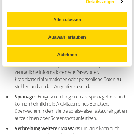
und sich dort zu replizieren, um sich zu verbreiten und
Details zeigen
Schaden anzurichten. Sie sind eine Form von
Malware
(bösartige Software) und werden häufig von
Cyberkriminellen
Alle zulassen
entwickelt, um verschiedene schädliche Aktivitäten
durchzuführen, wie z. B.:
Auswahl erlauben
Zerstörung von Daten:
Ein Virus kann so programmiert
sein, dass er Dateien, Programme oder sogar das
gesamte Betriebssystem beschädigt oder löscht.
Ablehnen
Datendiebstahl:
Einige Viren sind darauf spezialisiert,
vertrauliche Informationen wie Passwörter,
Kreditkarteninformationen oder persönliche Daten zu
stehlen und an den Angreifer zu senden.
Spionage:
Einige Viren fungieren als Spionagetools und
können heimlich die Aktivitäten eines Benutzers
überwachen, indem sie beispielsweise Tastatureingaben
aufzeichnen oder Screenshots anfertigen.
Verbreitung weiterer Malware:
Ein Virus kann auch