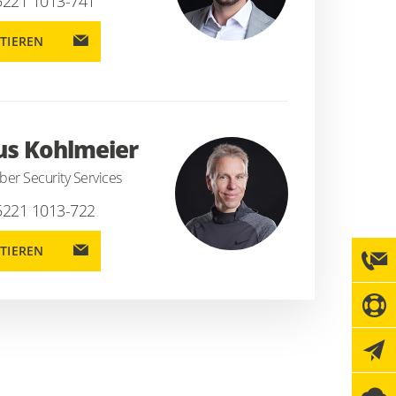
5221 1013-741
TIEREN
s Kohlmeier
ber Security Services
5221 1013-722
TIEREN