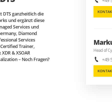
+49 
KONTAK
t DTS ganzheitlich die
orks und ergänzt diese
aged Services
und
 Germany, Diamond
fessional Services
Marku
Certified Trainer,
Head of Cy
x XDR & XSOAR
alization
– Noch Fragen?
+49 
KONTAK