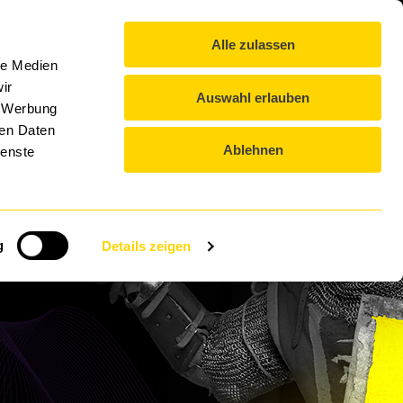
IT-Lexikon
Blog
Kontakt
Downloads
DE
Alle zulassen
DTS GROUP
EVENTS
KARRIERE
le Medien
ir
Auswahl erlauben
, Werbung
ren Daten
Ablehnen
ienste
TS
g
Details zeigen