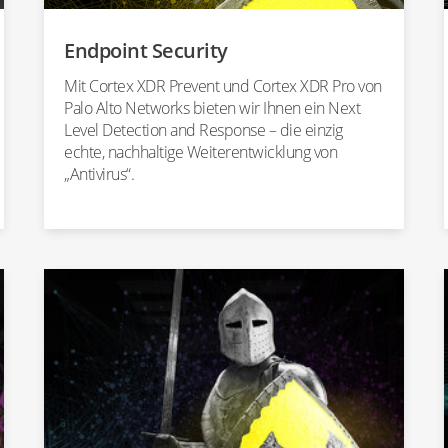
Endpoint Security
Mit Cortex XDR Prevent und Cortex XDR Pro von
Palo Alto Networks bieten wir Ihnen ein Next
Level Detection and Response – die einzig
echte, nachhaltige Weiterentwicklung von
„Antivirus“.