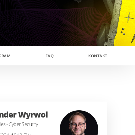
GRAM
FAQ
KONTAKT
nder Wyrwol
es - Cyber Security