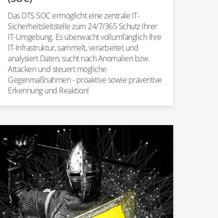
Das DTS SOC ermöglicht eine zentrale IT-
Sicherheitsleitstelle zum 24/7/365 Schutz Ihrer
IT-Umgebung. Es überwacht vollumfänglich Ihre
IT-Infrastruktur, sammelt, verarbeitet und
analysiert Daten, sucht nach Anomalien bzw.
Attacken und steuert mögliche
Gegenmaßnahmen - proaktive sowie präventive
Erkennung und Reaktion!