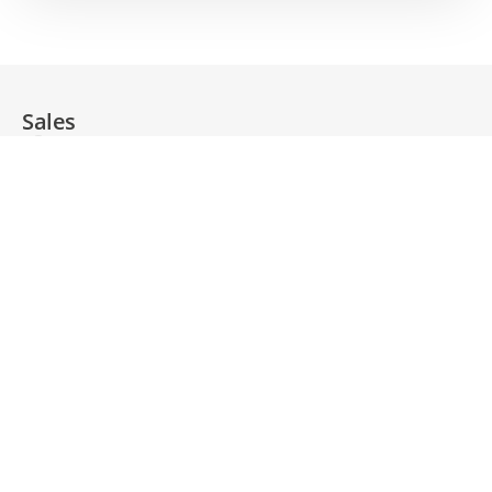
Sales
DTS-Standorte
Sales
Sven Kadach
Account Manager
+49 30 4360289-28
sven.kadach​@​dts.de