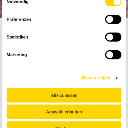
Notwendig
Präferenzen
Statistiken
DTS Berlin
Marketing
Durchquert von Spree und Havel liegt sie da, unsere
Hauptstadt. Berlin ist nicht nur die größte und
bevölkerungsreichste Stadt Deutschlands, sie ist vor
allem: divers, dynamisch, innovativer
Details zeigen
Wirtschaftsstandort, Zentrum für Kultur, Politik,
Medien, Wissenschaften, Sport, Architektur, Events,
Alle zulassen
Tourismus sowie Verkehrsknoten.
Auswahl erlauben
Anschrift & Kontakt