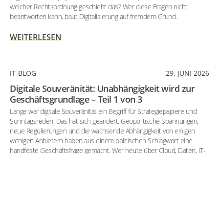
welcher Rechtsordnung geschieht das? Wer diese Fragen nicht
beantworten kann, baut Digitalisierung auf fremdem Grund.
WEITERLESEN
IT-BLOG
29. JUNI 2026
Digitale Souveränität: Unabhängigkeit wird zur
Geschäftsgrundlage – Teil 1 von 3
Lange war digitale Souveränität ein Begriff für Strategiepapiere und
Sonntagsreden. Das hat sich geändert. Geopolitische Spannungen,
neue Regulierungen und die wachsende Abhängigkeit von einigen
wenigen Anbietern haben aus einem politischen Schlagwort eine
handfeste Geschäftsfrage gemacht. Wer heute über Cloud, Daten, IT-
Architektur oder IT-Sicherheit entscheidet, entscheidet immer auch
über Kontrolle, Handlungsfreiheit und Zukunftsfähigkeit. Höchste Zeit,
das Thema vom Kopf auf die Füße zu stellen: Was bedeutet digitale
Souveränität wirklich – und was bedeutet sie konkret für Ihr
Unternehmen?