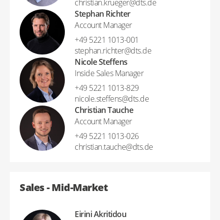
christian.krueger​@​dts.de
Stephan Richter
Account Manager
+49 5221 1013-001
stephan.richter​@​dts.de
Nicole Steffens
Inside Sales Manager
+49 5221 1013-829
nicole.steffens​@​dts.de
Christian Tauche
Account Manager
+49 5221 1013-026
christian.tauche​@​dts.de
Sales - Mid-Market
Eirini Akritidou