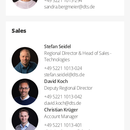
+49 5221 1013-294
sandra.bergmeier​@​dts.de
Sales
Stefan Seidel
Regional Director & Head of Sales -
Technologies
+49 5221 1013-024
stefan.seidel​@​dts.de
David Koch
Deputy Regional Director
+49 5221 1013-042
david.koch​@​dts.de
Christian Krüger
Account Manager
+49 5221 1013-401