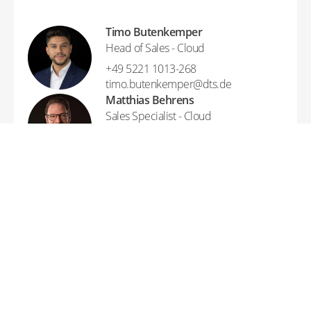
Timo Butenkemper
Head of Sales - Cloud
+49 5221 1013-268
timo.butenkemper​@​dts.de
Matthias Behrens
Sales Specialist - Cloud
+49 5221 1013-704
matthias.behrens​@​dts.de
Robert Füller
Sales Specialist - Cloud
+49 5221 1013-201
robert.fueller​@​dts.de
Manuel Osiek
Sales Specialist - Cloud
+49 5221 1013-276
manuel.osiek​@​dts.de