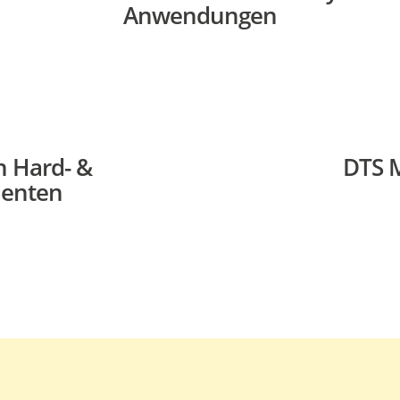
Anwendungen
n Hard- &
DTS 
enten