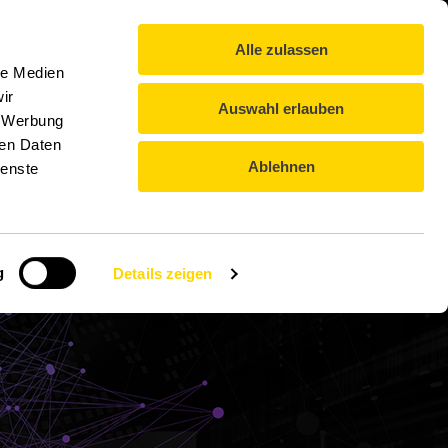
IT-Lexikon
Blog
Kontakt
Downloads
DE
Alle zulassen
DTS GROUP
EVENTS
KARRIERE
le Medien
ir
Auswahl erlauben
, Werbung
ren Daten
Ablehnen
ienste
ent
g
Details zeigen