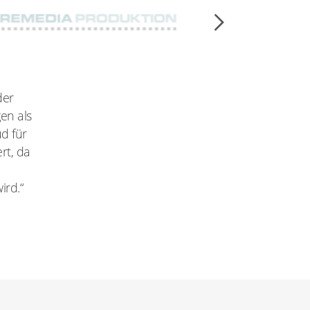
der
en als
d für
rt, da
ird.“