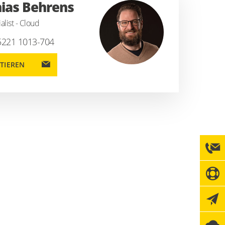
ias Behrens
alist - Cloud
5221 1013-704
TIEREN