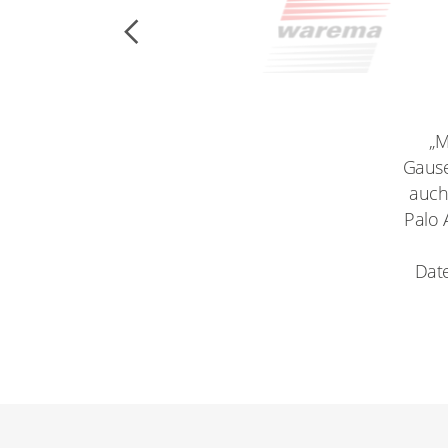
„M
Gause
auch
Palo 
Date