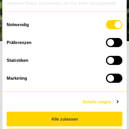
weiteren Daten zusammen, die Sie ihnen bereitgestellt
haben oder die sie im Rahmen Ihrer Nutzung der Dienste
gesammelt haben.
Einwilligungsauswahl
Notwendig
Präferenzen
Statistiken
DTS Bochum
Marketing
Bochum is located in the heart of the Ruhr area. The
city is both a center for many small, medium-sized and
large companies and a hub with direct access to
various highways and airports. Skyscrapers, church
Details zeigen
towers, architectural monuments – Bochum’s skyline
is very varied. The theater, music and festival city has
Alle zulassen
plenty of sights to offer, but also a lot of leisure