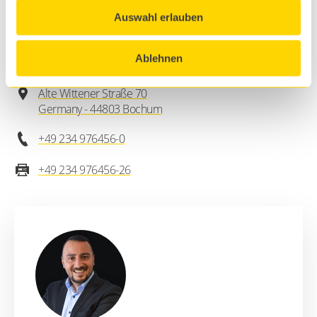
facilities. Nine universities alone speak for themselves
Auswahl erlauben
when it comes to education.
Ablehnen
Address & contact
Alte Wittener Straße 70
Germany - 44803 Bochum
+49 234 976456-0
+49 234 976456-26