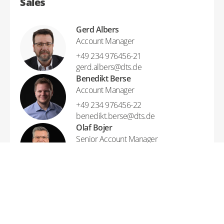
Sales
Gerd Albers
Account Manager
+49 234 976456-21
gerd.albers​@​dts.de
Benedikt Berse
Account Manager
+49 234 976456-22
benedikt.berse​@​dts.de
Olaf Bojer
Senior Account Manager
+49 234 976456-11
olaf.bojer​@​dts.de
Sales - Mid-Market