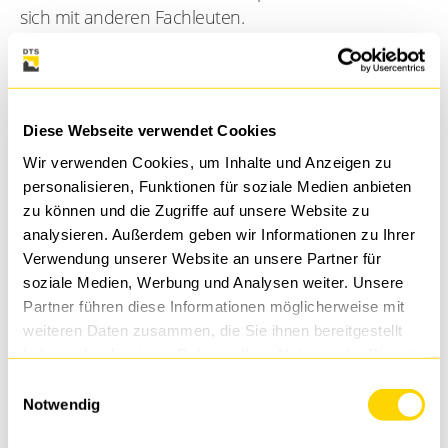
sich mit anderen Fachleuten.
• Sie gehen mit einem klaren Plan nach Hause, um
Ihre Netzwerk- und Sicherheitsarchitektur zu
modernisieren, ohne neue Komplexität zu schaffen.
Diese Webseite verwendet Cookies
Ihr Tag im Überblick:
Wir verwenden Cookies, um Inhalte und Anzeigen zu
10:00 Uhr: Labs 1–3 - Zero-Touch-Bereitstellung, SD-
personalisieren, Funktionen für soziale Medien anbieten
WAN & Netzwerkoptimierung, ZTNA & Fernzugriff
zu können und die Zugriffe auf unsere Website zu
12:00 Uhr: Lunch
analysieren. Außerdem geben wir Informationen zu Ihrer
13:00 Uhr: Labs 4–6 - NGFW & SWG, Advanced
Verwendung unserer Website an unsere Partner für
Threat Protection, CASB/DLP
soziale Medien, Werbung und Analysen weiter. Unsere
15:00 Uhr: Wrap-up & Ausklang
Partner führen diese Informationen möglicherweise mit
weiteren Daten zusammen, die Sie ihnen bereitgestellt
Die Plätze sind begrenzt.
haben oder die sie im Rahmen Ihrer Nutzung der Dienste
gesammelt haben.
Sichern Sie sich Ihren Workshop-Slot.
Einwilligungsauswahl
Notwendig