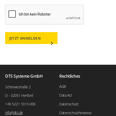
JETZT ANMELDEN
DTS Systeme GmbH
Rechtliches
AGB
Schrewestraße 2
Data Act
D - 32051 Herford
+49 5221 1013-000
Datenschutz
info@dts.de
Datenschutzhinweise