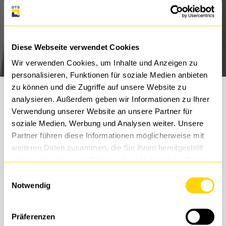
Diese Webseite verwendet Cookies
Wir verwenden Cookies, um Inhalte und Anzeigen zu
personalisieren, Funktionen für soziale Medien anbieten
zu können und die Zugriffe auf unsere Website zu
analysieren. Außerdem geben wir Informationen zu Ihrer
Verwendung unserer Website an unsere Partner für
Die DTS bietet im gesamten IT-Lifecycle eine sehr
soziale Medien, Werbung und Analysen weiter. Unsere
gute Betreuung.
Partner führen diese Informationen möglicherweise mit
weiteren Daten zusammen, die Sie ihnen bereitgestellt
haben oder die sie im Rahmen Ihrer Nutzung der Dienste
gesammelt haben.
Einwilligungsauswahl
Notwendig
Case Study
Präferenzen