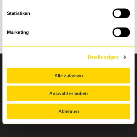
Statistiken
Case Study G+E GETEC
PDF | 711 KB
Marketing
Details zeigen
DTS Systeme GmbH
Rechtliches
Alle zulassen
AGB
Schrewestraße 2
Data Act
D - 32051 Herford
Auswahl erlauben
+49 5221 1013-000
Datenschutz
info@dts.de
Datenschutzhinweise
Ablehnen
Impressum