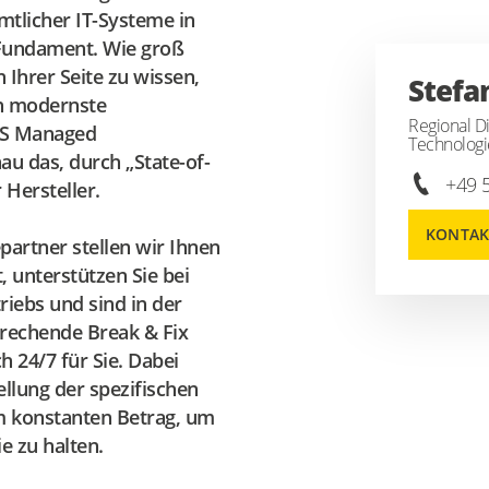
mtlicher IT-Systeme in
Fundament. Wie groß
 Ihrer Seite zu wissen,
Stefa
h modernste
Regional Di
DTS Managed
Technologi
au das, durch „State-of-
+49 
 Hersteller.
KONTAK
epartner stellen wir Ihnen
, unterstützen Sie bei
riebs und sind in der
prechende Break & Fix
h 24/7 für Sie. Dabei
ellung der spezifischen
m konstanten Betrag, um
e zu halten.