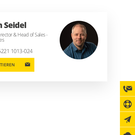
n Seidel
rector & Head of Sales -
es
5221 1013-024
TIEREN