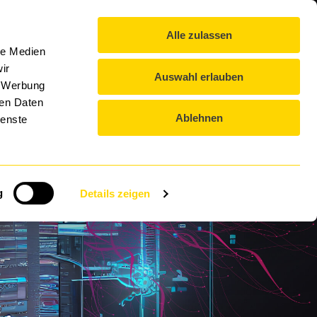
IT-Lexikon
Blog
Kontakt
Downloads
DE
Alle zulassen
DTS GROUP
EVENTS
KARRIERE
le Medien
ir
Auswahl erlauben
, Werbung
ren Daten
Ablehnen
ienste
e
g
Details zeigen