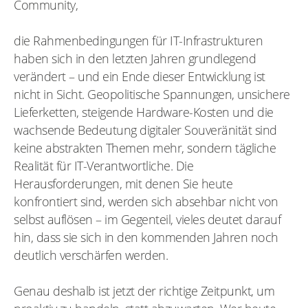
Community,
richtigen Entscheidungen treffen – inklusive
Gespräche, die den Unterschied machen.
exklusiver Einblicke in unser neues Next-Gen-
die Rahmenbedingungen für IT-Infrastrukturen
Rechenzentrum in Münster.
haben sich in den letzten Jahren grundlegend
verändert – und ein Ende dieser Entwicklung ist
nicht in Sicht. Geopolitische Spannungen, unsichere
Lieferketten, steigende Hardware-Kosten und die
wachsende Bedeutung digitaler Souveränität sind
keine abstrakten Themen mehr, sondern tägliche
Realität für IT-Verantwortliche. Die
Herausforderungen, mit denen Sie heute
konfrontiert sind, werden sich absehbar nicht von
selbst auflösen – im Gegenteil, vieles deutet darauf
hin, dass sie sich in den kommenden Jahren noch
deutlich verschärfen werden.
Genau deshalb ist jetzt der richtige Zeitpunkt, um