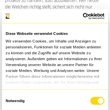
proaktiv zu handeln, statt abzuwarten. Wer heute
die Weichen richtig stellt, sichert sich nicht nur
wirtschaftliche Vorteile, sondern auch die langfristige
Handlungsfähigkeit seines Unternehmens. Wir
verstehen uns als Partner an Ihrer Seite, der diese
Entwicklungen nicht nur beobachtet, sondern ihnen
Diese Webseite verwendet Cookies
mit konkreten Lösungen, Erfahrung und
Wir verwenden Cookies, um Inhalte und Anzeigen zu
Investitionen in moderne Infrastruktur aktiv
personalisieren, Funktionen für soziale Medien anbieten
begegnet.
zu können und die Zugriffe auf unsere Website zu
analysieren. Außerdem geben wir Informationen zu Ihrer
Wir laden Sie herzlich zu unserem Datacenter Day
Verwendung unserer Website an unsere Partner für
am
06. Oktober 2026 in Herford
ein – mit
soziale Medien, Werbung und Analysen weiter. Unsere
fundierten Fachvorträgen, einer exklusiven Führung
Partner führen diese Informationen möglicherweise mit
weiteren Daten zusammen, die Sie ihnen bereitgestellt
durch unser High-Performance Rechenzentrum
haben oder die sie im Rahmen Ihrer Nutzung der Dienste
sowie ausreichend Raum für den persönlichen
gesammelt haben.
Austausch mit unseren Experten.
Einwilligungsauswahl
Notwendig
Warum Sie dabei sein sollten?