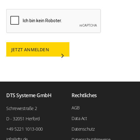
JETZT ANMELDEN
DTS Systeme GmbH
Rechtliches
AGB
Schrewestraße 2
Data Act
D - 32051 Herford
+49 5221 1013-000
Datenschutz
info@dts.de
Datenschutzhinweise