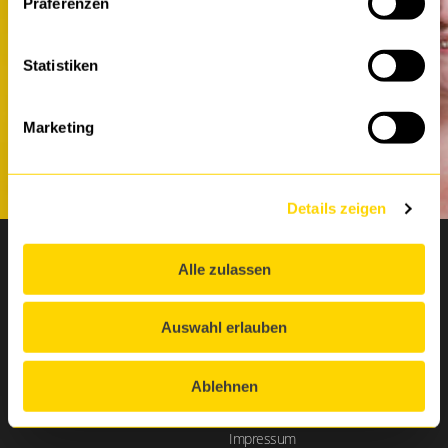
Präferenzen
Vereinbaren Sie einen
Termin mit uns.
Statistiken
TERMIN VEREINBAREN
Marketing
Details zeigen
DTS Systeme GmbH
Rechtliches
Alle zulassen
AGB
Schrewestraße 2
Auswahl erlauben
Data Act
D - 32051 Herford
+49 5221 1013-000
Datenschutz
Ablehnen
info@dts.de
Datenschutzhinweise
Impressum