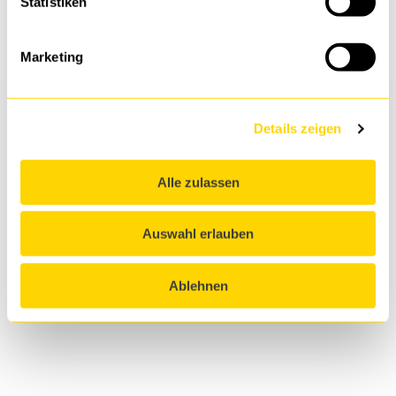
Statistiken
JETZT AUSPROBIEREN
JETZT AUSPROBIEREN
JETZT ANMELDEN!
JETZT ANMELDEN!
Marketing
Details zeigen
Alle zulassen
Auswahl erlauben
Ablehnen