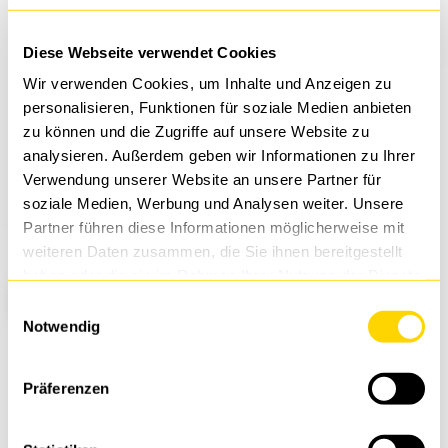
Diese Webseite verwendet Cookies
Wir verwenden Cookies, um Inhalte und Anzeigen zu
personalisieren, Funktionen für soziale Medien anbieten
zu können und die Zugriffe auf unsere Website zu
analysieren. Außerdem geben wir Informationen zu Ihrer
Verwendung unserer Website an unsere Partner für
soziale Medien, Werbung und Analysen weiter. Unsere
Partner führen diese Informationen möglicherweise mit
weiteren Daten zusammen, die Sie ihnen bereitgestellt
it-sa Expo&Congress
it-sa Expo&Congress
haben oder die sie im Rahmen Ihrer Nutzung der Dienste
DTS QUICKFINDER
DTS QUICKFINDER
gesammelt haben.
Einwilligungsauswahl
Notwendig
Willkommen im HOME OF IT-SECURITY
Willkommen im HOME OF IT-SECURITY
Ihr Wegweiser durch unsere Lösungen & Services
Ihr Wegweiser durch unsere Lösungen & Services
27. – 29. Oktober 2026 | Halle 7A | Stand 430
27. – 29. Oktober 2026 | Halle 7A | Stand 430
Präferenzen
– schnell, einfach, passgenau!
– schnell, einfach, passgenau!