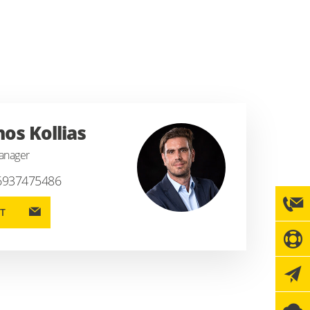
nos Kollias
anager
6937475486
T