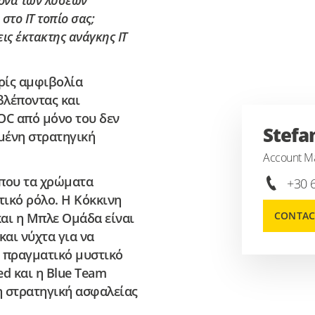
κόνα των λύσεων
το IT τοπίο σας;
ις έκτακτης ανάγκης IT
ωρίς αμφιβολία
βλέποντας και
SOC από μόνο του δεν
Stefa
μένη στρατηγική
Account M
όπου τα χρώματα
+30 
τικό ρόλο. Η Κόκκινη
CONTAC
και η Μπλε Ομάδα είναι
και νύχτα για να
ο πραγματικό μυστικό
ed και η Blue Team
η στρατηγική ασφαλείας