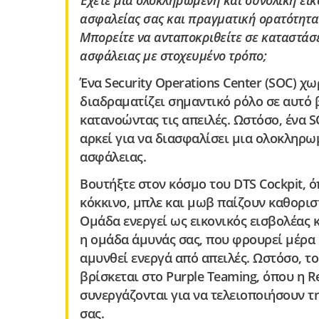
Έχετε μια ολοκληρωμένη και συνολική ει
ασφαλείας σας και πραγματική ορατότητα σ
Μπορείτε να ανταποκριθείτε σε καταστάσε
ασφάλειας με στοχευμένο τρόπο;
Ένα Security Operations Center (SOC) χ
διαδραματίζει σημαντικό ρόλο σε αυτό 
κατανοώντας τις απειλές. Ωστόσο, ένα 
αρκεί για να διασφαλίσει μια ολοκληρω
ασφάλειας.
Βουτήξτε στον κόσμο του DTS Cockpit, 
κόκκινο, μπλε και μωβ παίζουν καθορισ
Ομάδα ενεργεί ως εικονικός εισβολέας 
η ομάδα άμυνάς σας, που φρουρεί μέρα 
αμυνθεί ενεργά από απειλές. Ωστόσο, τ
βρίσκεται στο Purple Teaming, όπου η R
συνεργάζονται για να τελειοποιήσουν τ
σας.