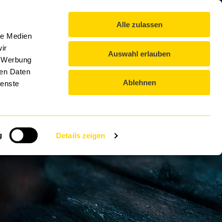
Blog
Επικοινωνία
Λήψεις
EL
Alle zulassen
ΌΜΙΛΟΣ DTS
ΕΚΔΗΛΏΣΕΙΣ
ΚΑΡΙΈΡΑ
le Medien
ir
Auswahl erlauben
, Werbung
ren Daten
Ablehnen
ienste
g
Details zeigen