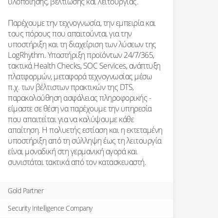
υλοποίησης, βελτίωσης και λειτουργίας.
Παρέχουμε την τεχνογνωσία, την εμπειρία και
τους πόρους που απαιτούνται για την
υποστήριξη και τη διαχείριση των λύσεων της
LogRhythm. Υποστήριξη προϊόντων 24/7/365,
τακτικά Health Checks, SOC Services, ανάπτυξη
πλατφορμών, μεταφορά τεχνογνωσίας μέσω
π.χ. των βέλτιστων πρακτικών της DTS,
παρακολούθηση ασφάλειας πληροφορικής -
είμαστε σε θέση να παρέχουμε την υπηρεσία
που απαιτείται για να καλύψουμε κάθε
απαίτηση. Η πολυετής εστίαση και η εκτεταμένη
υποστήριξη από τη σύλληψη έως τη λειτουργία
είναι μοναδική στη γερμανική αγορά και
συνιστάται τακτικά από τον κατασκευαστή.
Gold Partner
Security Intelligence Company