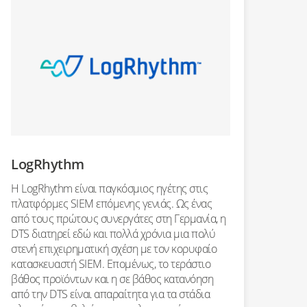
LogRhythm
Η LogRhythm είναι παγκόσμιος ηγέτης στις
πλατφόρμες SIEM επόμενης γενιάς. Ως ένας
από τους πρώτους συνεργάτες στη Γερμανία, η
DTS διατηρεί εδώ και πολλά χρόνια μια πολύ
στενή επιχειρηματική σχέση με τον κορυφαίο
κατασκευαστή SIEM. Επομένως, το τεράστιο
βάθος προϊόντων και η σε βάθος κατανόηση
από την DTS είναι απαραίτητα για τα στάδια