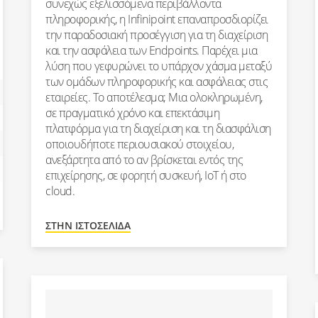
συνεχώς εξελισσόμενα περιβάλλοντα
πληροφορικής, η Infinipoint επαναπροσδιορίζει
την παραδοσιακή προσέγγιση για τη διαχείριση
και την ασφάλεια των Endpoints. Παρέχει μια
λύση που γεφυρώνει το υπάρχον χάσμα μεταξύ
των ομάδων πληροφορικής και ασφάλειας στις
εταιρείες. Το αποτέλεσμα; Μια ολοκληρωμένη,
σε πραγματικό χρόνο και επεκτάσιμη
πλατφόρμα για τη διαχείριση και τη διασφάλιση
οποιουδήποτε περιουσιακού στοιχείου,
ανεξάρτητα από το αν βρίσκεται εντός της
επιχείρησης, σε φορητή συσκευή, IoT ή στο
cloud.
ΣΤΗΝ ΙΣΤΟΣΕΛΊΔΑ