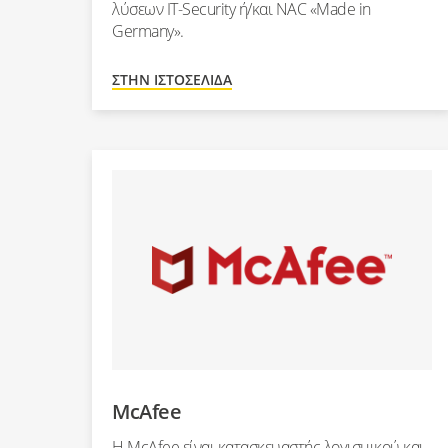
λύσεων IT-Security ή/και NAC «Made in
Germany».
ΣΤΗΝ ΙΣΤΟΣΕΛΊΔΑ
McAfee
Η McAfee είναι κατασκευαστής λογισμικού και