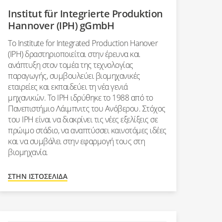
Institut für Integrierte Produktion
Hannover (IPH) gGmbH
Το Institute for Integrated Production Hanover
(IPH) δραστηριοποιείται στην έρευνα και
ανάπτυξη στον τομέα της τεχνολογίας
παραγωγής, συμβουλεύει βιομηχανικές
εταιρείες και εκπαιδεύει τη νέα γενιά
μηχανικών. Το IPH ιδρύθηκε το 1988 από το
Πανεπιστήμιο Λάιμπνιτς του Ανόβερου. Στόχος
του IPH είναι να διακρίνει τις νέες εξελίξεις σε
πρώιμο στάδιο, να αναπτύσσει καινοτόμες ιδέες
και να συμβάλει στην εφαρμογή τους στη
βιομηχανία.
ΣΤΗΝ ΙΣΤΟΣΕΛΊΔΑ