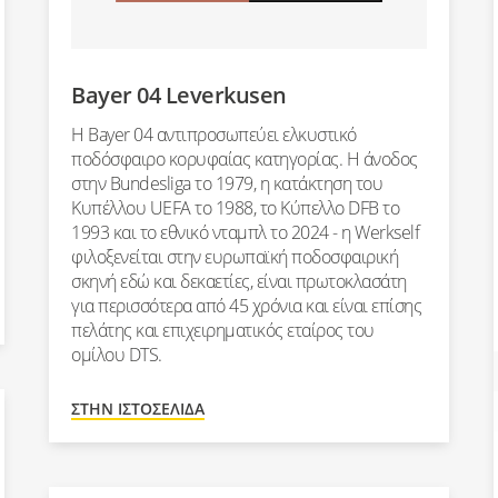
Bayer 04 Leverkusen
Η Bayer 04 αντιπροσωπεύει ελκυστικό
ποδόσφαιρο κορυφαίας κατηγορίας. Η άνοδος
στην Bundesliga το 1979, η κατάκτηση του
Κυπέλλου UEFA το 1988, το Κύπελλο DFB το
1993 και το εθνικό νταμπλ το 2024 - η Werkself
φιλοξενείται στην ευρωπαϊκή ποδοσφαιρική
σκηνή εδώ και δεκαετίες, είναι πρωτοκλασάτη
για περισσότερα από 45 χρόνια και είναι επίσης
πελάτης και επιχειρηματικός εταίρος του
ομίλου DTS.
ΣΤΗΝ ΙΣΤΟΣΕΛΊΔΑ