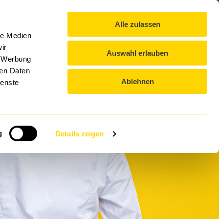
Blog
Επικοινωνία
Λήψεις
EL
Alle zulassen
ΌΜΙΛΟΣ DTS
ΕΚΔΗΛΏΣΕΙΣ
ΚΑΡΙΈΡΑ
le Medien
ir
Auswahl erlauben
, Werbung
ren Daten
Ablehnen
ienste
g
Details zeigen