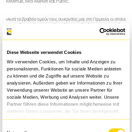
Revenue, Mid-Market και Public.
«Αυτά τα βραβεία τιμούν τους συνεργάτες μας στη Γερμανία, οι οποίοι
με την εξαιρετική τους αφοσίωση θέτουν τα θεμέλια για την επιτυχία
των κοινών μας πελατειακών έργων. Συγχαίρω όλους τους νικητές για
αυτή την άξια αναγνώριση. Η συνεργασία μας βασίζεται σε βαθιά
εμπιστοσύνη και στην κοινή μας προσπάθεια να προωθούμε συνεχώς
καινοτομίες, προκειμένου να αντιμετωπίσουμε τις μεγαλύτερες
Diese Webseite verwendet Cookies
προκλήσεις στον ψηφιακό κόσμο και να διαμορφώσουμε έτσι ένα
ασφαλέστερο ψηφιακό μέλλον για τη Γερμανία», δηλώνει ο Marc
Wir verwenden Cookies, um Inhalte und Anzeigen zu
Müller, Senior Director Channel Central Region στην Palo Alto
personalisieren, Funktionen für soziale Medien anbieten
Networks.
zu können und die Zugriffe auf unsere Website zu
analysieren. Außerdem geben wir Informationen zu Ihrer
Verwendung unserer Website an unsere Partner für
DTS & PALO ALTO NETWORKS
soziale Medien, Werbung und Analysen weiter. Unsere
Partner führen diese Informationen möglicherweise mit
weiteren Daten zusammen, die Sie ihnen bereitgestellt
haben oder die sie im Rahmen Ihrer Nutzung der Dienste
gesammelt haben.
ΕΠΙΣΤΡΟΦΉ
Einwilligungsauswahl