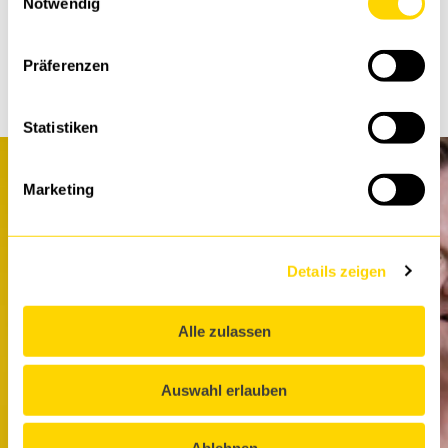
Notwendig
SHARE
Präferenzen
Statistiken
Marketing
Θέλετε να μας γνωρίσετε;
Κλείστε
Details zeigen
ένα ραντεβού
μαζί μας.
Alle zulassen
Auswahl erlauben
ΚΛΕΊΣΤΕ ΡΑΝΤΕΒΟΎ