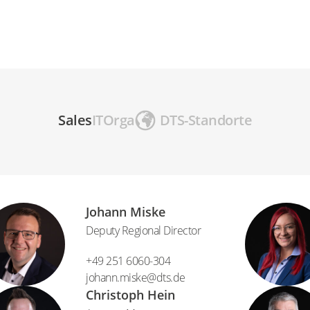
Sales
IT
Orga
DTS-Standorte
Johann Miske
Deputy Regional Director
+49 251 6060-304
johann.miske​@​dts.de
Christoph Hein