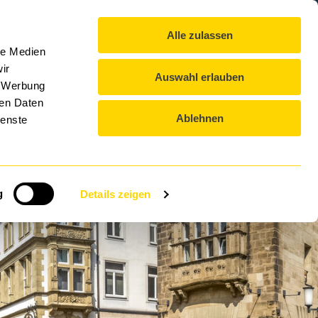
IT-Lexikon
Blog
Kontakt
Downloads
DE
Alle zulassen
DTS GROUP
EVENTS
KARRIERE
le Medien
ir
Auswahl erlauben
, Werbung
ren Daten
Ablehnen
ienste
mbH
g
Details zeigen