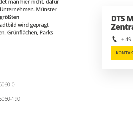
et man hier nicht, dafür
ne Unternehmen. Münster
DTS M
 größten
adtbild wird geprägt
Zentr
en, Grünflächen, Parks –
+ 49
KONTAK
6060-0
6060-190