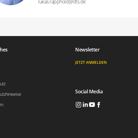
lukas.rapphold​@​dts.de
ches
Newsletter
JETZT ANMELDEN
utz
Social Media
utzhinweise
um