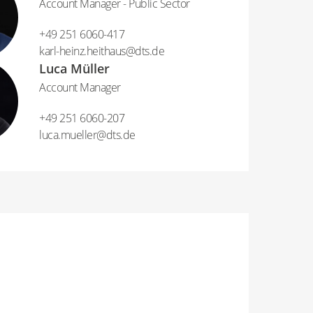
Account Manager - Public Sector
+49 251 6060-417
karl-heinz.heithaus​@​dts.de
Luca Müller
Account Manager
+49 251 6060-207
luca.mueller​@​dts.de