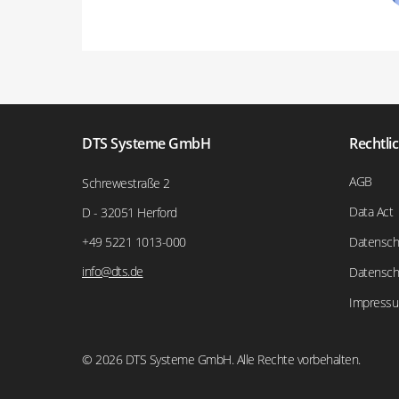
DTS Systeme GmbH
Rechtli
AGB
Schrewestraße 2
Data Act
D - 32051 Herford
+49 5221 1013-000
Datensch
info@dts.de
Datensch
Impress
© 2026 DTS Systeme GmbH. Alle Rechte vorbehalten.