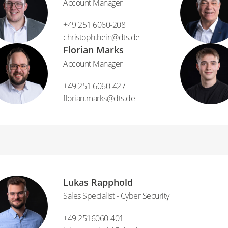
Account Manager
+49 251 6060-208
christoph.hein​@​dts.de
Florian Marks
Account Manager
+49 251 6060-427
florian.marks​@​dts.de
Lukas Rapphold
Sales Specialist - Cyber Security
+49 2516060-401